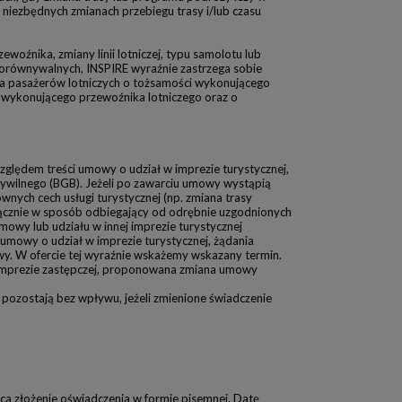
niezbędnych zmianach przebiegu trasy i/lub czasu
woźnika, zmiany linii lotniczej, typu samolotu lub
porównywalnych, INSPIRE wyraźnie zastrzega sobie
ia pasażerów lotniczych o tożsamości wykonującego
 wykonującego przewoźnika lotniczego oraz o
ględem treści umowy o udział w imprezie turystycznej,
u cywilnego (BGB). Jeżeli po zawarciu umowy wystąpią
wnych cech usługi turystycznej (np. zmiana trasy
łącznie w sposób odbiegający od odrębnie uzgodnionych
y lub udziału w innej imprezie turystycznej
umowy o udział w imprezie turystycznej, żądania
wy. W ofercie tej wyraźnie wskażemy wskazany termin.
w imprezie zastępczej, proponowana zmiana umowy
pozostają bez wpływu, jeżeli zmienione świadczenie
a złożenie oświadczenia w formie pisemnej. Datę