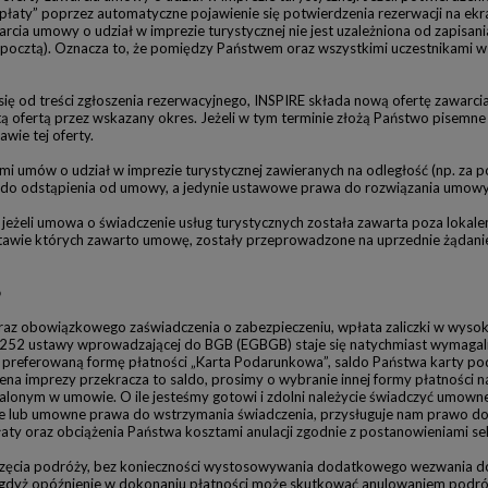
zapłaty” poprzez automatyczne pojawienie się potwierdzenia rezerwacji na ekr
arcia umowy o udział w imprezie turystycznej nie jest uzależniona od zapisa
p. pocztą). Oznacza to, że pomiędzy Państwem oraz wszystkimi uczestnikami 
 się od treści zgłoszenia rezerwacyjnego, INSPIRE składa nową ofertę zawar
 tą ofertą przez wskazany okres. Jeżeli w tym terminie złożą Państwo pisemne
wie tej oferty.
i umów o udział w imprezie turystycznej zawieranych na odległość (np. za 
awo do odstąpienia od umowy, a jedynie ustawowe prawa do rozwiązania umow
eżeli umowa o świadczenie usług turystycznych została zawarta poza lokale
dstawie których zawarto umowę, zostały przeprowadzone na uprzednie żądan
o
oraz obowiązkowego zaświadczenia o zabezpieczeniu, wpłata zaliczki w wysok
 252 ustawy wprowadzającej do BGB (EGBGB) staje się natychmiast wymagalna,
o preferowaną formę płatności „Karta Podarunkowa”, saldo Państwa karty po
na imprezy przekracza to saldo, prosimy o wybranie innej formy płatności 
alonym w umowie. O ile jesteśmy gotowi i zdolni należycie świadczyć umowne
we lub umowne prawa do wstrzymania świadczenia, przysługuje nam prawo do
y oraz obciążenia Państwa kosztami anulacji zgodnie z postanowieniami sekcji
oczęcia podróży, bez konieczności wystosowywania dodatkowego wezwania do 
, gdyż opóźnienie w dokonaniu płatności może skutkować anulowaniem podr