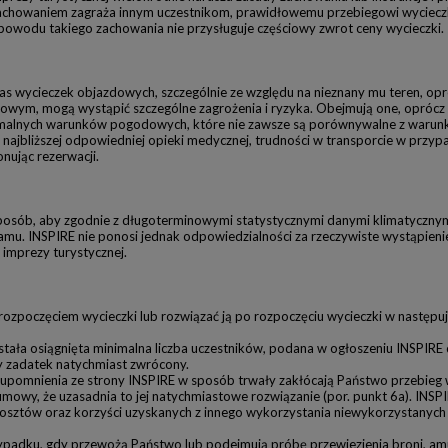
 zachowaniem zagraża innym uczestnikom, prawidłowemu przebiegowi wyciecz
owodu takiego zachowania nie przysługuje częściowy zwrot ceny wycieczki.
zas wycieczek objazdowych, szczególnie ze względu na nieznany mu teren, op
wym, mogą wystąpić szczególne zagrożenia i ryzyka. Obejmują one, oprócz 
emalnych warunków pogodowych, które nie zawsze są porównywalne z warunka
o najbliższej odpowiedniej opieki medycznej, trudności w transporcie w przyp
nując rezerwacji.
sposób, aby zgodnie z długoterminowymi statystycznymi danymi klimatyczny
rogramu. INSPIRE nie ponosi jednak odpowiedzialności za rzeczywiste wystąpi
 imprezy turystycznej.
ozpoczęciem wycieczki lub rozwiązać ją po rozpoczęciu wycieczki w następu
ostała osiągnięta minimalna liczba uczestników, podana w ogłoszeniu INSPIR
y zadatek natychmiast zwrócony.
 upomnienia ze strony INSPIRE w sposób trwały zakłócają Państwo przebieg 
owy, że uzasadnia to jej natychmiastowe rozwiązanie (por. punkt 6a). INSP
 kosztów oraz korzyści uzyskanych z innego wykorzystania niewykorzystanyc
zypadku, gdy przewożą Państwo lub podejmują próbę przewiezienia broni, am