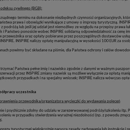
kodeksu cywilnego (BGB):
sądnego terminu na dokonanie niezbędnych czynności organizacyjnych, któr
ństwa prawa i obowiązki wynikające z umowy o imprezę turystyczną. INSPIRE 
 z podróżą lub jeśli jej udział jest niemożliwy ze względu na przepisy praw
ak i Państwo ponosicie wobec INSPIRE solidarną odpowiedzialność za cenę i
tów przewoźnika oraz opłaty pobierane przez poszczególnych dostawców usłu
 INSPIRE. INSPIRE naliczy opłatę manipulacyjną w wysokości 100 EUR za osob
ianach powinny być składane na piśmie, dla Państwa ochrony i celów dowodo
otrzymać Państwa pełne imię i nazwisko zgodnie z danymi w ważnym paszporc
ezerwacji przez INSPIRE zmiany nazwisk są możliwe wyłącznie za opłatą man
ątkowych przypadkach i na specjalny wniosek; INSPIRE nalicza wówczas opł
półpracy uczestnika
 uprawnienia przewodnika/organizatora wycieczki do wydawania poleceń
cznie i psychicznie zdolny do udziału w zarezerwowanej podróży/szkoleniu itp
koleniu w przypadku stwierdzenia wyraźnej niezdolności (np. z powodu zmęcze
j.
imprezy turystycznej wielokrotnie narusza zasady zachowania lub instrukcje i