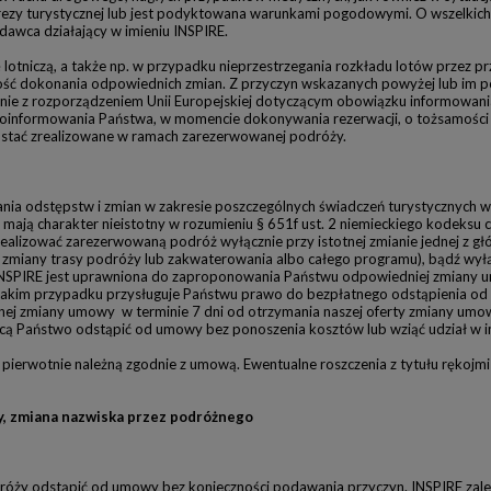
rezy turystycznej lub jest podyktowana warunkami pogodowymi. O wszelkich 
dawca działający w imieniu INSPIRE.
otniczą, a także np. w przypadku nieprzestrzegania rozkładu lotów przez prze
ność dokonania odpowiednich zmian. Z przyczyn wskazanych powyżej lub im 
dnie z rozporządzeniem Unii Europejskiej dotyczącym obowiązku informowan
 poinformowania Państwa, w momencie dokonywania rezerwacji, o tożsamości
zostać zrealizowane w ramach zarezerwowanej podróży.
ia odstępstw i zmian w zakresie poszczególnych świadczeń turystycznych wz
 te mają charakter nieistotny w rozumieniu § 651f ust. 2 niemieckiego kodeks
ealizować zarezerwowaną podróż wyłącznie przy istotnej zmianie jednej z głó
e zmiany trasy podróży lub zakwaterowania albo całego programu), bądź wy
PIRE jest uprawniona do zaproponowania Państwu odpowiedniej zmiany umow
 takim przypadku przysługuje Państwu prawo do bezpłatnego odstąpienia od 
anej zmiany umowy w terminie 7 dni od otrzymania naszej oferty zmiany umo
ż chcą Państwo odstąpić od umowy bez ponoszenia kosztów lub wziąć udział 
erwotnie należną zgodnie z umową. Ewentualne roszczenia z tytułu rękojmi 
wy, zmiana nazwiska przez podróżnego
óży odstąpić od umowy bez konieczności podawania przyczyn. INSPIRE zalec