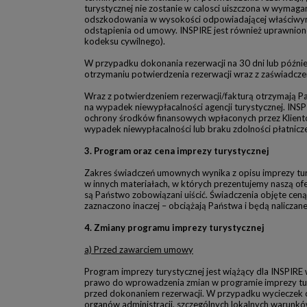
turystycznej nie zostanie w calosci uiszczona w wymag
odszkodowania w wysokości odpowiadającej właściwym 
odstąpienia od umowy. INSPIRE jest również uprawnion
kodeksu cywilnego).
W przypadku dokonania rezerwacji na 30 dni lub później
otrzymaniu potwierdzenia rezerwacji wraz z zaświadcz
Wraz z potwierdzeniem rezerwacji/fakturą otrzymają P
na wypadek niewypłacalności agencji turystycznej. I
ochrony środków finansowych wpłaconych przez Klient
wypadek niewypłacalności lub braku zdolności płatnicze
3. Program oraz cena imprezy turystycznej
Zakres świadczeń umownych wynika z opisu imprezy turys
w innych materiałach, w których prezentujemy naszą ofe
są Państwo zobowiązani uiścić. Świadczenia objęte cen
zaznaczono inaczej – obciążają Państwa i będą naliczane
4. Zmiany programu imprezy turystycznej
a) Przed zawarciem umowy
Program imprezy turystycznej jest wiążący dla INSPIRE 
prawo do wprowadzenia zmian w programie imprezy tur
przed dokonaniem rezerwacji. W przypadku wycieczek 
organów administracji, szczególnych lokalnych warunk