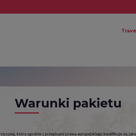
Trave
Warunki pakietu
tycznej, która zgodnie z przepisami prawa europejskiego kwalifikuje się jak