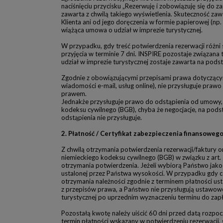
naciśnięciu przycisku „Rezerwuję i zobowiązuję się do 
zawarta z chwilą takiego wyświetlenia. Skuteczność zaw
Klienta ani od jego doręczenia w formie papierowej (n
wiążąca umowa o udział w imprezie turystycznej.
W przypadku, gdy treść potwierdzenia rezerwacji różni
przyjęcia w terminie 7 dni. INSPIRE pozostaje związana
udział w imprezie turystycznej zostaje zawarta na podsta
Zgodnie z obowiązującymi przepisami prawa dotyczącym
wiadomości e-mail, usług online), nie przysługuje pr
prawem.
Jednakże przysługuje prawo do odstąpienia od umowy, j
kodeksu cywilnego (BGB), chyba że negocjacje, na po
odstąpienia nie przysługuje.
2. Płatność / Certyfikat zabezpieczenia finansoweg
Z chwilą otrzymania potwierdzenia rezerwacji/faktury 
niemieckiego kodeksu cywilnego (BGB) w związku z art.
otrzymania potwierdzenia. Jeżeli wybiorą Państwo jak
ustalonej przez Państwa wysokości. W przypadku gdy ce
otrzymania należności zgodnie z terminem płatności ust
z przepisów prawa, a Państwo nie przysługują ustawo
turystycznej po uprzednim wyznaczeniu terminu do zapłat
Pozostałą kwotę należy uiścić 60 dni przed datą rozp
termin płatności wskazany w potwierdzeniu rezerwacji