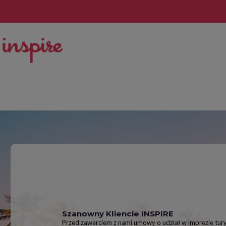
Szanowny Kliencie INSPIRE
Przed zawarciem z nami umowy o udział w imprezie turys