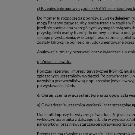
c) Przeniesienie umowy zgodnie z § 651e niemieckiego 
Do momentu rozpoczęcia podróży, z uwzględnieniem roz
mogą Państwo zażądać, aby osoba trzecia wstąpiła w Pa
jeżeli nie spełnia ona szczególnych wymagań związanych
przystąpienia osoby trzeciej do umowy, zarówno ona, j
takiego przystąpienia, w szczególności za zmianę bile
zostały faktycznie poniesione i udokumentowane przez
Anulowanie, zmiany rezerwacji oraz oświadczenia o zm
d) Zmiana nazwiska
Podczas rezerwacji imprezy turystycznej INSPIRE musi 
zgłoszonych uczestników wycieczki. Po potwierdzeniu r
nazwisk u przewoźników są dopuszczalne jedynie w wyj
po wystawieniu biletu.
6. Ograniczenia w uczestnictwie oraz obowiązki ws
a) Oświadczenie uczestnika wycieczki oraz szczególne
Uczestnik imprezy turystycznej oświadcza, że jest fizy
wykluczyć uczestnika z dalszego udziału w wycieczce/sz
narkotyków) oraz niewystarczającej sprawności fizyczne
Przepis ten ma również zastosowanie, jeżeli uczestnik 