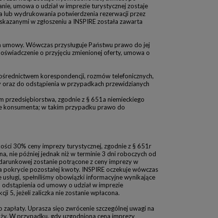
anie, umowa o udział w imprezie turystycznej zostaje
nia lub wydrukowania potwierdzenia rezerwacji przez
wskazanymi w zgłoszeniu a INSPIRE została zawarta
cia umowy. Wówczas przysługuje Państwu prawo do jej
 oświadczenie o przyjęciu zmienionej oferty, umowa o
pośrednictwem korespondencji, rozmów telefonicznych,
y oraz do odstąpienia w przypadkach przewidzianych
m przedsiębiorstwa, zgodnie z § 651a niemieckiego
ie konsumenta; w takim przypadku prawo do
ości 30% ceny imprezy turystycznej, zgodnie z § 651r
 nie później jednak niż w terminie 3 dni roboczych od
darunkowej zostanie potrącone z ceny imprezy w
na pokrycie pozostałej kwoty. INSPIRE oczekuje wówczas
 usługi, spełniliśmy obowiązki informacyjne wynikające
 odstąpienia od umowy o udział w imprezie
 5, jeżeli zaliczka nie zostanie wpłacona.
zapłaty. Uprasza sięo zwrócenie szczególnej uwagi na
óży. W przypadku, gdy uzgodniona cena imprezy