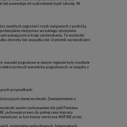
ki lub powoduje ich uszkodzenie bądź szkodę. W
rócz zwykłych zagrożeń i ryzyk związanych z podróżą
potencjalnie nietypowo wysokiego obciążenia
mi panującymi w kraju zamieszkania. Te wycieczki
adku choroby lub wypadku itd. Uczestnik wycieczki jest
mi, warunki pogodowe w danym regionie były możliwie
enie niekorzystnych warunków pogodowych; w związku z
jących przypadkach:
E dotyczącym danej wycieczki. Zawiadomienie o
wycieczki swoim zachowaniem lub jeśli Państwa
IRE zachowuje prawo do pełnej ceny imprezy
h świadczeń, w tym kwoty zwrócone INSPIRE przez
unicji, materiałów wybuchowych, łatwopalnych