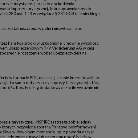
mprezie turystycznej oraz do dochodzenia
wada imprezy turystycznej, która uprawniałaby do
 § 280 ust. 1 i 3 w związku z § 281 BGB (niemieckiego
si zostać uiszczona w pełni i niezwłocznie po
przez Państwa środki w uzgodnionej umownie wysokości
stwem ubezpieczeniowym R+V Versicherung AG w celu
pośrednie roszczenie wobec ubezpieczyciela na
erty w formacie PDF, na naszej stronie internetowej lub
wacji. To samo dotyczy ceny imprezy turystycznej, którą
odróży. Koszty usług dodatkowych – o ile wyraźnie nie
rezie turystycznej. INSPIRE zastrzega sobie jednak
o których oczywiście zostaną Państwo poinformowani
możliwe w dowolnym momencie, np. z powodu decyzji
ach, gdy zmiana trasy lub programu podróży leży w