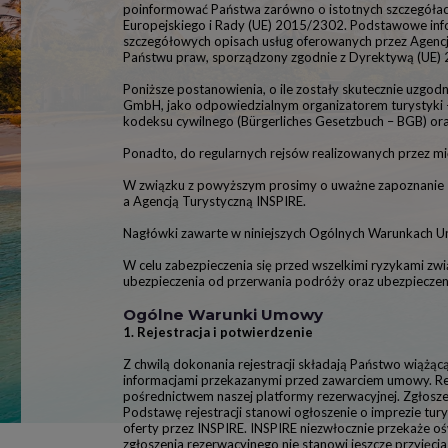
poinformować Państwa zarówno o istotnych szczegółach
Europejskiego i Rady (UE) 2015/2302. Podstawowe info
szczegółowych opisach usług oferowanych przez Agencj
Państwu praw, sporządzony zgodnie z Dyrektywą (UE) 2
Poniższe postanowienia, o ile zostały skutecznie uzgo
GmbH, jako odpowiedzialnym organizatorem turystyki – 
kodeksu cywilnego (Bürgerliches Gesetzbuch – BGB) ora
Ponadto, do regularnych rejsów realizowanych przez m
W związku z powyższym prosimy o uważne zapoznanie 
a Agencją Turystyczną INSPIRE.
Nagłówki zawarte w niniejszych Ogólnych Warunkach Um
W celu zabezpieczenia się przed wszelkimi ryzykami z
ubezpieczenia od przerwania podróży oraz ubezpieczen
Ogólne Warunki Umowy
1. Rejestracja i potwierdzenie
Z chwilą dokonania rejestracji składają Państwo wiążąc
informacjami przekazanymi przed zawarciem umowy. Reje
pośrednictwem naszej platformy rezerwacyjnej. Zgłosze
Podstawę rejestracji stanowi ogłoszenie o imprezie tury
oferty przez INSPIRE. INSPIRE niezwłocznie przekaże oś
zgłoszenia rezerwacyjnego nie stanowi jeszcze przyjęci