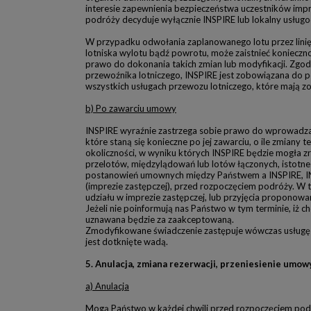
interesie zapewnienia bezpieczeństwa uczestników imp
podróży decyduje wyłącznie INSPIRE lub lokalny usługo
W przypadku odwołania zaplanowanego lotu przez linię l
lotniska wylotu bądź powrotu, może zaistnieć koniecz
prawo do dokonania takich zmian lub modyfikacji. Zgo
przewoźnika lotniczego, INSPIRE jest zobowiązana do
wszystkich usługach przewozu lotniczego, które mają 
b) Po zawarciu umowy
INSPIRE wyraźnie zastrzega sobie prawo do wprowadzan
które staną się konieczne po jej zawarciu, o ile zmiany
okoliczności, w wyniku których INSPIRE będzie mogła zr
przelotów, międzylądowań lub lotów łączonych, istotn
postanowień umownych między Państwem a INSPIRE, INS
(imprezie zastępczej), przed rozpoczęciem podróży. W
udziału w imprezie zastępczej, lub przyjęcia proponow
Jeżeli nie poinformują nas Państwo w tym terminie, i
uznawana będzie za zaakceptowaną.
Zmodyfikowane świadczenie zastępuje wówczas usługę pi
jest dotknięte wadą.
5. Anulacja, zmiana rezerwacji, przeniesienie umo
a) Anulacja
Mogą Państwo w każdej chwili przed rozpoczęciem podr