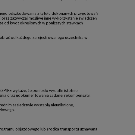
ownego odszkodowania z tytułu dokonanych przygotowań
 oraz zazwyczaj możliwe inne wykorzystanie świadczeń
ższe od kwot określonych w poniższych stawkach
 pobrać od każdego zarejestrowanego uczestnika w
SPIRE wykaże, że poniosło wydatki istotnie
lenia oraz udokumentowania żądanej rekompensaty.
rednim sąsiedztwie wystąpią nieuniknione,
celowego.
 programu objazdowego lub środka transportu uznawana