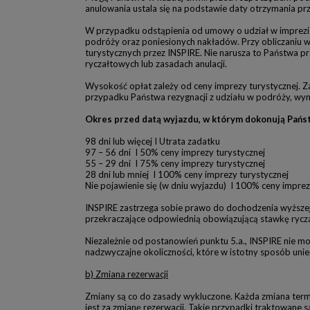
anulowania ustala się na podstawie daty otrzymania pr
W przypadku odstąpienia od umowy o udział w imprezi
podróży oraz poniesionych nakładów. Przy obliczaniu
turystycznych przez INSPIRE. Nie narusza to Państwa p
ryczałtowych lub zasadach anulacji.
Wysokość opłat zależy od ceny imprezy turystycznej. 
przypadku Państwa rezygnacji z udziału w podróży, wy
Okres przed datą wyjazdu, w którym dokonują Państ
98 dni lub więcej I Utrata zadatku
97 – 56 dni I 50% ceny imprezy turystycznej
55 – 29 dni I 75% ceny imprezy turystycznej
28 dni lub mniej I 100% ceny imprezy turystycznej
Nie pojawienie się (w dniu wyjazdu) I 100% ceny imprez
INSPIRE zastrzega sobie prawo do dochodzenia wyższej,
przekraczające odpowiednią obowiązującą stawkę rycz
Niezależnie od postanowień punktu 5.a., INSPIRE nie m
nadzwyczajne okoliczności, które w istotny sposób unie
b) Zmiana rezerwacji
Zmiany są co do zasady wykluczone. Każda zmiana ter
jest za zmianę rezerwacji. Takie przypadki traktowane