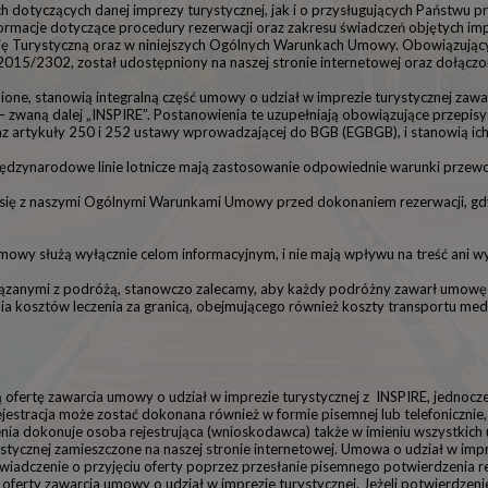
 dotyczących danej imprezy turystycznej, jak i o przysługujących Państwu 
rmacje dotyczące procedury rezerwacji oraz zakresu świadczeń objętych imp
ę Turystyczną oraz w niniejszych Ogólnych Warunkach Umowy. Obowiązujący
015/2302, został udostępniony na naszej stronie internetowej oraz dołączon
dnione, stanowią integralną część umowy o udział w imprezie turystycznej z
zwaną dalej „INSPIRE”. Postanowienia te uzupełniają obowiązujące przepisy
z artykuły 250 i 252 ustawy wprowadzającej do BGB (EGBGB), i stanowią ich
iędzynarodowe linie lotnicze mają zastosowanie odpowiednie warunki przew
się z naszymi Ogólnymi Warunkami Umowy przed dokonaniem rezerwacji, g
owy służą wyłącznie celom informacyjnym, i nie mają wpływu na treść ani
wiązanymi z podróżą, stanowczo zalecamy, aby każdy podróżny zawarł umowę 
ia kosztów leczenia za granicą, obejmującego również koszty transportu me
ą ofertę zawarcia umowy o udział w imprezie turystycznej z INSPIRE, jednoc
stracja może zostać dokonana również w formie pisemnej lub telefonicznie,
nia dokonuje osoba rejestrująca (wnioskodawca) także w imieniu wszystkich
stycznej zamieszczone na naszej stronie internetowej. Umowa o udział w impre
wiadczenie o przyjęciu oferty poprzez przesłanie pisemnego potwierdzenia r
a oferty zawarcia umowy o udział w imprezie turystycznej. Jeżeli potwierdzen