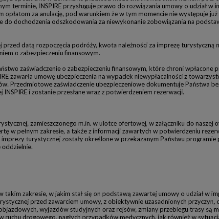
anym terminie, INSPIRE przysługuje prawo do rozwiązania umowy o udział w i
opłatom za anulację, pod warunkiem że w tym momencie nie występuje już 
e do dochodzenia odszkodowania za niewykonanie zobowiązania na podstawie
 przed datą rozpoczęcia podróży, kwota należności za imprezę turystyczną mu
eniem o zabezpieczeniu finansowym.
aństwo zaświadczenie o zabezpieczeniu finansowym, które chroni wpłacone 
NSPIRE zawarła umowę ubezpieczenia na wypadek niewypłacalności z towarzy
ów. Przedmiotowe zaświadczenie ubezpieczeniowe dokumentuje Państwa bez
j INSPIRE i zostanie przesłane wraz z potwierdzeniem rezerwacji.
tycznej, zamieszczonego m.in. w ulotce ofertowej, w załączniku do naszej of
rtę w pełnym zakresie, a także z informacji zawartych w potwierdzeniu rezer
ą imprezy turystycznej zostały określone w przekazanym Państwu programie p
 oddzielnie.
w takim zakresie, w jakim stał się on podstawą zawartej umowy o udział w imp
ystycznej przed zawarciem umowy, z obiektywnie uzasadnionych przyczyn, 
objazdowych, wyjazdów studyjnych oraz rejsów, zmiany przebiegu trasy są 
ów ruchu drogowego, nagłych przypadków medycznych, jak również w sytuacj