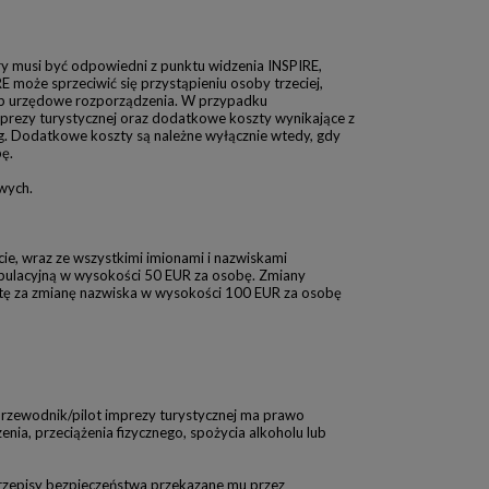
y musi być odpowiedni z punktu widzenia INSPIRE,
może sprzeciwić się przystąpieniu osoby trzeciej,
a lub urzędowe rozporządzenia. W przypadku
mprezy turystycznej oraz dodatkowe koszty wynikające z
g. Dodatkowe koszty są należne wyłącznie wtedy, gdy
ę.
wych.
ie, wraz ze wszystkimi imionami i nazwiskami
ipulacyjną w wysokości 50 EUR za osobę. Zmiany
atę za zmianę nazwiska w wysokości 100 EUR za osobę
. Przewodnik/pilot imprezy turystycznej ma prawo
nia, przeciążenia fizycznego, spożycia alkoholu lub
 przepisy bezpieczeństwa przekazane mu przez