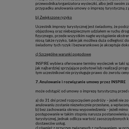
przewodnika/organizatora wycieczki, albo jeśli swoim
przypadku anulowania umowy o imprezę turystyczną z p
b) Zwiększone ryzyko
Uczestnik imprezy turystycznej jest świadomy, że podc
objazdową oraz niebezpiecznym udziałem w ruchu drogo
fizycznego, przede wszystkim nagłe wystąpienie ekstr
niosą także ryzyko, takie jak możliwa duża odległość d
świadomy tych ryzyk i bezwarunkowo je akceptuje doko
c) Szczególne warunki pogodowe
INSPIRE wybiera oferowane terminy wycieczek w taki 
jak najbardziej sprzyjające pobytowi lub realizacji p
tym uczestnikowi nie przysługuje prawo do zwrotu ceny
7. Anulowanie i rozwiązanie umowy przez INSPIRE
może odstąpić od umowy o imprezę turystyczną przed r
a) do 31 dni przed rozpoczęciem podróży – jeżeli nie z
anulowaniu zostanie niezwłocznie przesłane, a wpłacon
b) bez zachowania okresu wypowiedzenia – jeżeli mimo
postępowanie w takim stopniu narusza postanowienia um
turystycznej, jednak odlicza wartość zaoszczędzonych
dostawców usług.
c) również z przyczyn związanych z zachowaniem, w pr