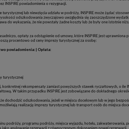
zez INSPIRE powiadomienia o rezygnacji.
e turystycznej lub niewzięcia udziału w podróży, INSPIRE może żądać stos
 wysokości odszkodowania zwyczajowo uwzględnia się zaoszczędzone wydatki
rawa do wykazania, że nie powstały żadne koszty lub że były one istotnie ni
Zasadniczo, opłaty za odstąpienie od umowy, które INSPIRE jest uprawniona
noszą procentowo od ceny imprezy turystycznej za osobę:
wo powiadomienia: | Opłata:
y turystycznej
 konkretnej rekompensaty zamiast powyższych stawek ryczałtowych, o ile IN
ałtową. W takim przypadku INSPIRE jest zobowiązane do dokładnego okreś
oże dochodzić odszkodowania, jeżeli w miejscu docelowym lub w jego bezpoś
możliwiają realizację imprezy turystycznej lub transport osób do miejsca do
minu podróży, programu podróży, miejsca wyjazdu, hotelu, zakwaterowania,
 są jako anulowanie rezerwacji z równoczesnym dokonaniem nowej rezerwacji.