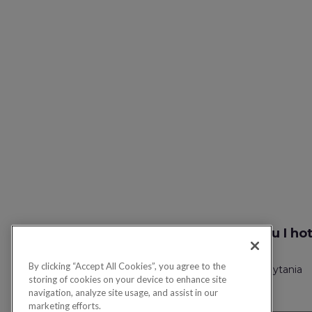
Szukaj lotu I ho
By clicking “Accept All Cookies”, you agree to the
Polityka prywatności
Często zadawane pytania
storing of cookies on your device to enhance site
navigation, analyze site usage, and assist in our
marketing efforts.