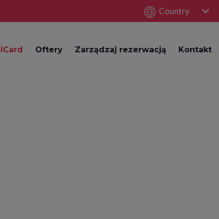
Country
lCard
Oftery
Zarządzaj rezerwacją
Kontakt