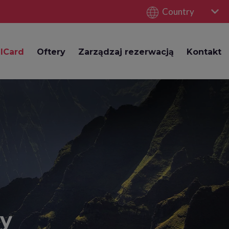
Country
lCard
Oftery
Zarządzaj rezerwacją
Kontakt
ży