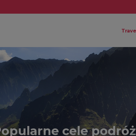
Trave
opularne cele podró