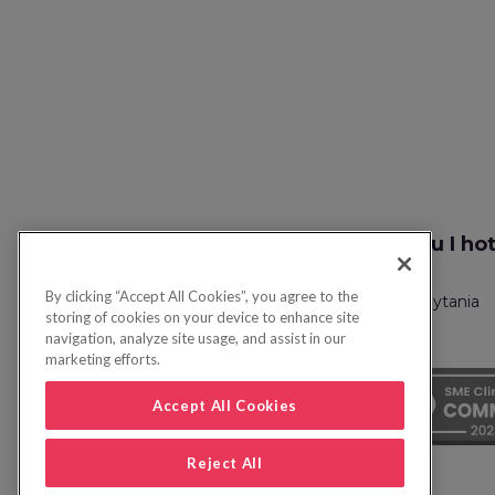
Szukaj lotu I ho
By clicking “Accept All Cookies”, you agree to the
Polityka prywatności
Często zadawane pytania
storing of cookies on your device to enhance site
navigation, analyze site usage, and assist in our
marketing efforts.
Accept All Cookies
Reject All